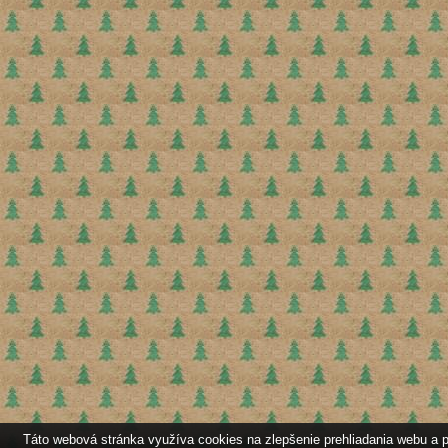
Táto webová stránka využíva cookies na zlepšenie prehliadania webu a p