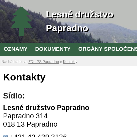
Lesné družstvo
Papradno
OZNAMY
DOKUMENTY
ORGÁNY SPOLOČEN
Nachádzate sa:
ZDL-PS Papradno
»
Kontakty
Kontakty
Sídlo:
Lesné družstvo Papradno
Papradno 314
018 13 Papradno