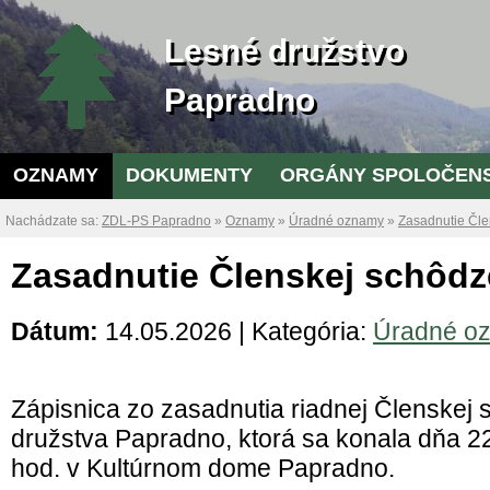
Lesné družstvo
Papradno
OZNAMY
DOKUMENTY
ORGÁNY SPOLOČEN
Nachádzate sa:
ZDL-PS Papradno
»
Oznamy
»
Úradné oznamy
»
Zasadnutie Čl
Zasadnutie Členskej schôd
Dátum:
14.05.2026 | Kategória:
Úradné o
Zápisnica zo zasadnutia riadnej Členskej
družstva Papradno, ktorá sa konala dňa 2
hod. v Kultúrnom dome Papradno.