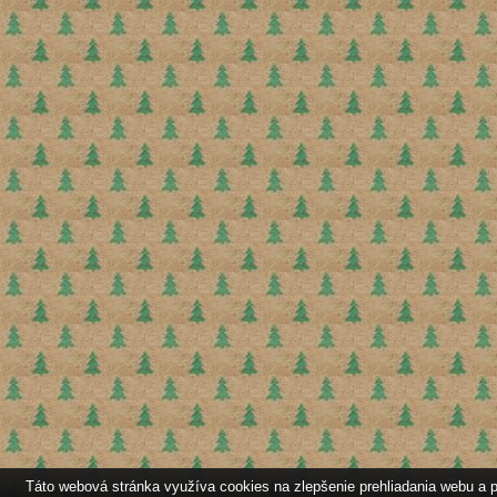
Táto webová stránka využíva cookies na zlepšenie prehliadania webu a p