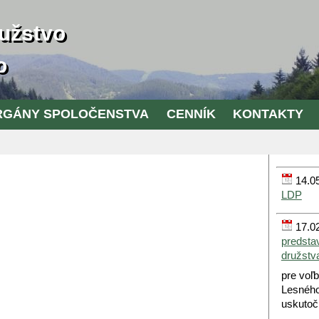
užstvo
o
RGÁNY SPOLOČENSTVA
CENNÍK
KONTAKTY
14.05
LDP
17.02
predsta
družstv
pre voľ
Lesného
uskutoč