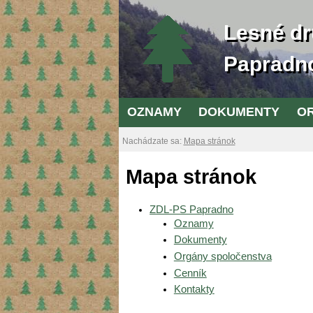
Lesné dr
Papradn
OZNAMY
DOKUMENTY
O
Nachádzate sa:
Mapa stránok
Mapa stránok
ZDL-PS Papradno
Oznamy
Dokumenty
Orgány spoločenstva
Cenník
Kontakty