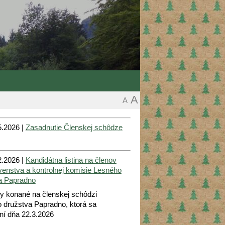
A
A
.2026 |
Zasadnutie Členskej schôdze
.2026 |
Kandidátna listina na členov
venstva a kontrolnej komisie Lesného
a Papradno
by konané na členskej schôdzi
 družstva Papradno, ktorá sa
ní dňa 22.3.2026