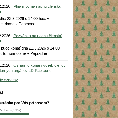
.2026 |
Plná moc na riadnu členskú
u
dňa 22.3.2026 o 14,00 hod. v
om dome v Papradne
.2026 |
Pozvánka na riadnu členskú
u
a bude konať dňa 22.3.2026 o 14,00
Kultúrnom dome v Papradne
.2026 |
Oznam o konaní volieb členov
utárnych orgánov LD Papradno
šie oznamy
a
 stránka pre Vás prínosom?
5 hlasov, 53%)