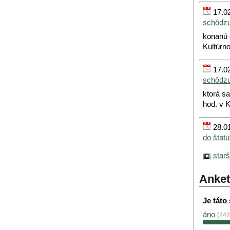
17.02
schôdz
konanú 
Kultúrn
17.02
schôdz
ktorá s
hod. v 
28.01
do štat
star
Anket
Je táto
áno
(242