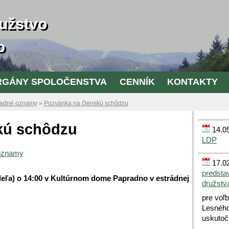
užstvo
o
RGÁNY SPOLOČENSTVA
CENNÍK
KONTAKTY
adné oznamy
»
Pozvánka na členskú schôdzu
kú schôdzu
14.05
LDP
oznamy
17.02
predsta
deľa) o 14:00 v Kultúrnom dome Papradno v estrádnej
družstv
pre voľ
Lesného
uskutoč