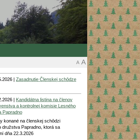
A
A
.2026 |
Zasadnutie Členskej schôdze
.2026 |
Kandidátna listina na členov
venstva a kontrolnej komisie Lesného
a Papradno
by konané na členskej schôdzi
 družstva Papradno, ktorá sa
ní dňa 22.3.2026