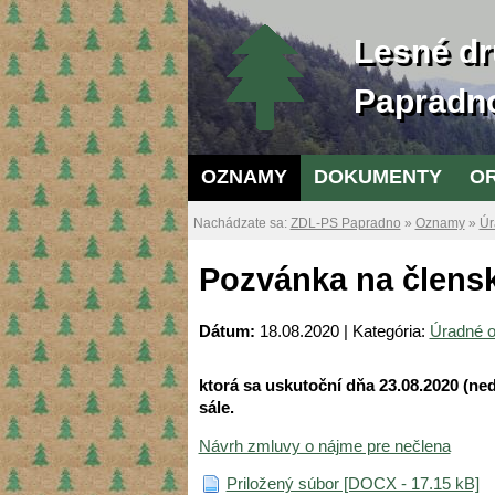
Lesné dr
Papradn
OZNAMY
DOKUMENTY
O
Nachádzate sa:
ZDL-PS Papradno
»
Oznamy
»
Úr
Pozvánka na člens
Dátum:
18.08.2020 | Kategória:
Úradné 
ktorá sa uskutoční dňa 23.08.2020 (ne
sále.
Návrh zmluvy o nájme pre nečlena
Priložený súbor [DOCX - 17.15 kB]