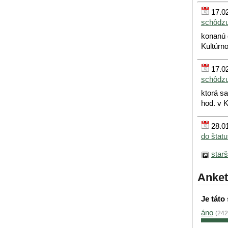
17.02
schôdz
konanú 
Kultúrn
17.02
schôdz
ktorá s
hod. v 
28.01
do štat
star
Anket
Je táto
áno
(242