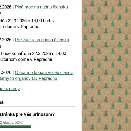
.2026 |
Plná moc na riadnu členskú
u
dňa 22.3.2026 o 14,00 hod. v
om dome v Papradne
.2026 |
Pozvánka na riadnu členskú
u
a bude konať dňa 22.3.2026 o 14,00
Kultúrnom dome v Papradne
.2026 |
Oznam o konaní volieb členov
utárnych orgánov LD Papradno
šie oznamy
a
 stránka pre Vás prínosom?
2 hlasov, 52%)